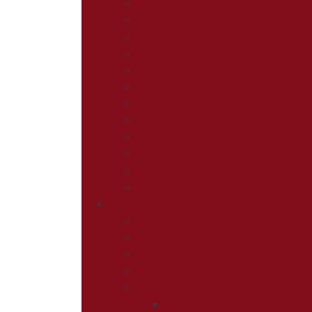
Зеркала
Вешалки
Обувницы
Тумбы
Шкаф 1-но дв.
Шкаф 2-х дв.
Шкаф 3-4 дв.
Шкаф угловой
Шкафы-купе
Консоль
Банкетки
Гардеробная модульная
Кухня
Кухни прямые
Кухни угловые
Кухни с фотопечатью
Кухни по элементам
Аксессуары для кухни
Столешницы