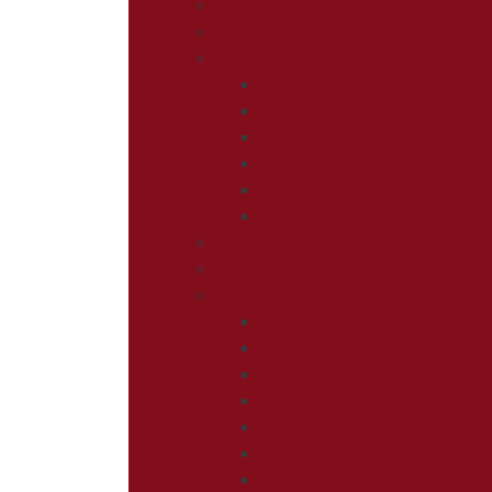
Спальни (Готовые решения)
Спальни по элементам
Кровати
Основания для кроватей
Кровать ЛДСП и МДФ
Кровать массив
Кровать Экокожа, ткань
Кровати с подъемным ме
Встраиваемые кровати
Софа
Тахта
Матрацы
Матрацы Natura Vera
Матрацы ORMATEK
Матрацы детские
Матрацы Family
Матрацы Бремен
Матрацы Аскона
Наматрасники