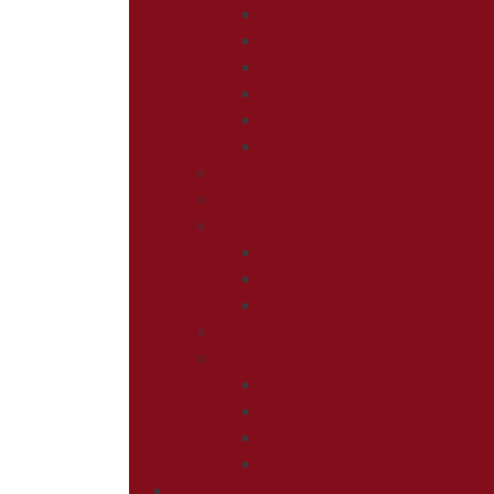
Витражи
Стеновые панели
Сушилки для посуды
Планки плинтус
Мойки
Сифоны Крепеж
Обеденная зона
Табуреты
Стулья
Стулья с поворотным ме
Стулья на металлокаркас
Стулья деревянные
Барные и полубарные стулья
Столы
Столы ЛДСП
Столы МДФ/ Пластик
Столы Стекло/Фотопечат
Столы Массив
Гостиная