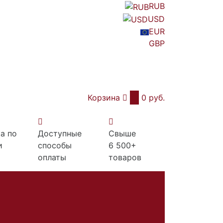
RUB
USD
EUR
GBP
Корзина
0
0 руб.
а по
Доступные
Свыше
и
способы
6 500+
оплаты
товаров