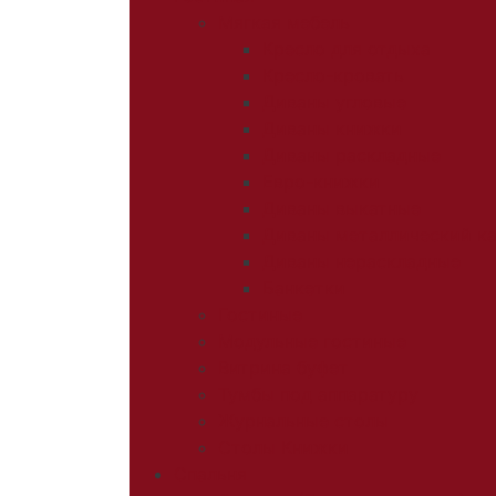
Мягкая мебель
Кресло для отдыха
Кресло-кровать
Диваны угловые
Диваны книжки
Диваны раскладные
Евро-книжки
Диваны выкатные
Диваны металлический к
Диваны нераскладные
Банкетки
Гостиные
Модульные гостиные
Витрина буфет
Тумбы под аппаратуру
Журнальные столы
Столы Книжки
Спальня