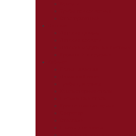
Комоды
Тумбы прикроватные
Стол туалетный
Детская
Детские диваны
Детские кровати
Детские модульные системы
Кровати 2-х ярусные
Кабинет
Полка навесная
Домашний офис
тумбы для офиса
Компьютерные столы
Письменные столы
Кресла компьютерные
Секретер
Стеллажи
Шкафы для офиса
Мебель для офиса модульная