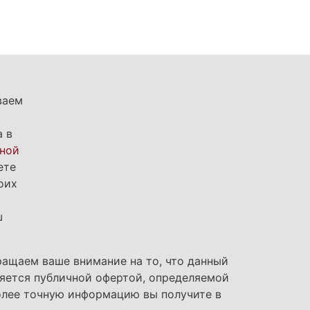
ваем
а в
ной
ете
оих
м
ш
ращаем ваше внимание на то, что данный
ляется публичной офертой, определяемой
олее точную информацию вы получите в