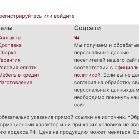
регистрируйтесь
или
войдите
делы
Соцсети
Контакты
Доставка
Мы получаем и обрабаты
Сборка
персональные данные
Гарантия
посетителей нашего сайт
Условия оплаты
соответствии с
официаль
Мебель в кредит
политикой
. Если вы не да
Изготовление
согласия на обработку св
персональных данных,ва
необходимо покинуть на
сайт.
обязательно указание прямой ссылки на источник. *Об
ормационный характер и ни при каких условиях не яв
го кодекса РФ. Цена на продукцию может меняться. Б