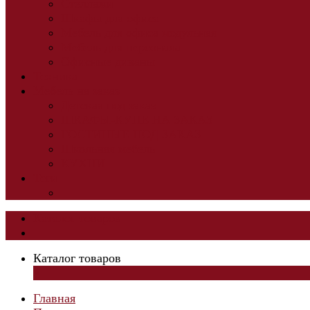
Стеллажи
Шкафы для офиса
Мебель для офиса модульная
Мебель для персонала
Офисные диваны
Техника
Мебель на заказ
Детская под заказ
ШКАФЫ-КУПЕ НА ЗАКАЗ
ГОСТИНЫЕ ПОД ЗАКАЗ
Школьная мебель
КУХНИ
Теги
Каталог товаров
Каталог товаров
×
Главная