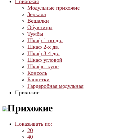
Прихожая
Модульные прихожие
Зеркала
Вешалки
Обувницы
Тумбы
Шкаф 1-но дв.
Шкаф 2-х дв.
Шкаф 3-4 дв.
Шкаф угловой
Шкафы-купе
Консоль
Банкетки
Гардеробная модульная
Прихожие
Прихожие
Показывать по:
20
40