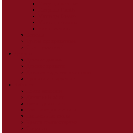
Матрацы детские
Матрацы Family
Матрацы Бремен
Матрацы Аскона
Наматрасники
Комоды
Тумбы прикроватные
Стол туалетный
Детская
Детские диваны
Детские кровати
Детские модульные системы
Кровати 2-х ярусные
Кабинет
Полка навесная
Домашний офис
тумбы для офиса
Компьютерные столы
Письменные столы
Кресла компьютерные
Секретер