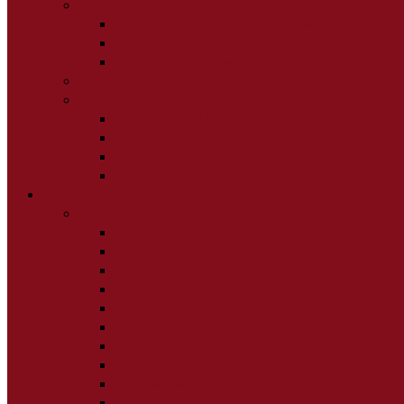
Стулья
Стулья с поворотным механизмом
Стулья на металлокаркасе
Стулья деревянные
Барные и полубарные стулья
Столы
Столы ЛДСП
Столы МДФ/ Пластик
Столы Стекло/Фотопечать
Столы Массив
Гостиная
Мягкая мебель
Кресло для отдыха
Кресло-кровать
Диваны угловые
Диваны книжки
Диваны раскладные
Евро-книжки
Диваны выкатные
Диваны металлический каркас
Диваны нераскладные
Банкетки