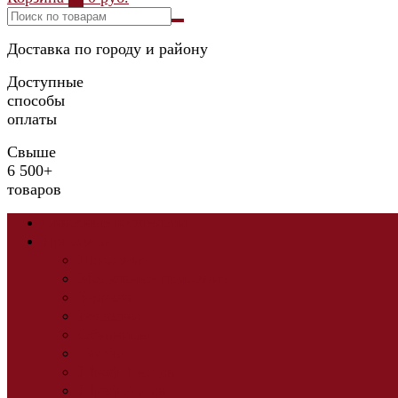
Доставка по городу и району
Доступные
способы
оплаты
Свыше
6 500+
товаров
Сквозные коллекции
Прихожая
Прихожие
Модульные прихожие
Зеркала
Вешалки
Обувницы
Тумбы
Шкаф 1-но дв.
Шкаф 2-х дв.