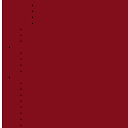
Матрацы Family
Матрацы Бремен
Матрацы Аскона
Наматрасники
Комоды
Тумбы прикроватные
Стол туалетный
Детская
Детские диваны
Детские кровати
Детские модульные системы
Кровати 2-х ярусные
Кабинет
Полка навесная
Домашний офис
тумбы для офиса
Компьютерные столы
Письменные столы
Кресла компьютерные
Секретер
Стеллажи