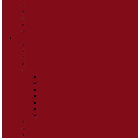
Шкаф угловой
Шкафы-купе
Консоль
Банкетки
Гардеробная модульная
Кухня
Кухни прямые
Кухни угловые
Кухни с фотопечатью
Кухни по элементам
Аксессуары для кухни
Столешницы
Витражи
Стеновые панели
Сушилки для посуды
Планки плинтус
Мойки
Сифоны Крепеж
Обеденная зона
Табуреты
Стулья