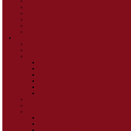
Гостиные
Модульные гостиные
Витрина буфет
Тумбы под аппаратуру
Журнальные столы
Столы Книжки
Спальня
Спальни (Готовые решения)
Спальни по элементам
Кровати
Основания для кроватей
Кровать ЛДСП и МДФ
Кровать массив
Кровать Экокожа, ткань
Кровати с подъемным механизмом
Встраиваемые кровати
Софа
Тахта
Матрацы
Матрацы Natura Vera
Матрацы ORMATEK
Матрацы детские