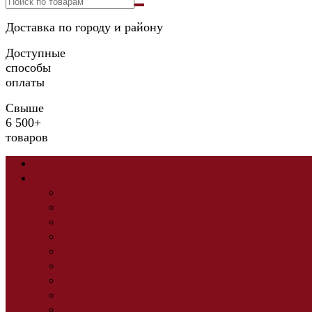
Доставка по городу и району
Доступные
способы
оплаты
Свыше
6 500+
товаров
Сквозные коллекции
Прихожая
Прихожие
Модульные прихожие
Зеркала
Вешалки
Обувницы
Тумбы
Шкаф 1-но дв.
Шкаф 2-х дв.
Шкаф 3-4 дв.