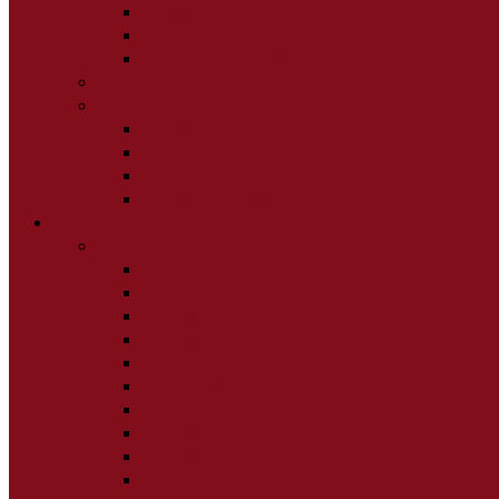
Стулья с поворотным механизмом
Стулья на металлокаркасе
Стулья деревянные
Барные и полубарные стулья
Столы
Столы ЛДСП
Столы МДФ/ Пластик
Столы Стекло/Фотопечать
Столы Массив
Гостиная
Мягкая мебель
Кресло для отдыха
Кресло-кровать
Диваны угловые
Диваны книжки
Диваны раскладные
Евро-книжки
Диваны выкатные
Диваны металлический каркас
Диваны нераскладные
Банкетки