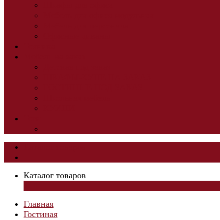
Шкафы для офиса
Мебель для офиса модульная
Мебель для персонала
Офисные диваны
Техника
Мебель на заказ
Детская под заказ
ШКАФЫ-КУПЕ НА ЗАКАЗ
ГОСТИНЫЕ ПОД ЗАКАЗ
Школьная мебель
КУХНИ
Теги
Каталог товаров
Каталог товаров
×
Главная
Гостиная