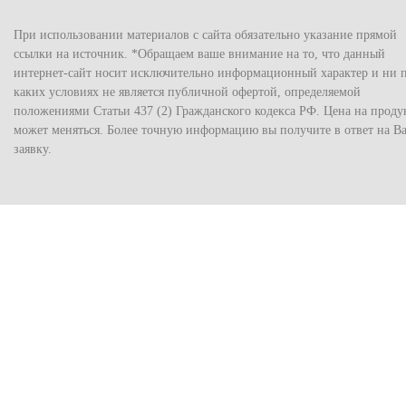
При использовании материалов с сайта обязательно указание прямой
ссылки на источник. *Обращаем ваше внимание на то, что данный
интернет-сайт носит исключительно информационный характер и ни 
каких условиях не является публичной офертой, определяемой
положениями Статьи 437 (2) Гражданского кодекса РФ. Цена на прод
может меняться. Более точную информацию вы получите в ответ на В
заявку.