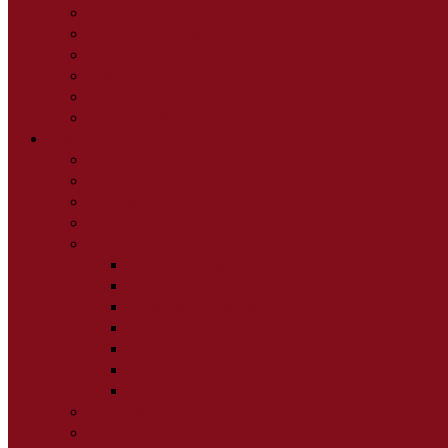
Шкаф 3-4 дв.
Шкаф угловой
Шкафы-купе
Консоль
Банкетки
Гардеробная модульная
Кухня
Кухни прямые
Кухни угловые
Кухни с фотопечатью
Кухни по элементам
Аксессуары для кухни
Столешницы
Витражи
Стеновые панели
Сушилки для посуды
Планки плинтус
Мойки
Сифоны Крепеж
Обеденная зона
Табуреты