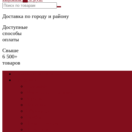
Доставка по городу и району
Доступные
способы
оплаты
Свыше
6 500+
товаров
Сквозные коллекции
Прихожая
Прихожие
Модульные прихожие
Зеркала
Вешалки
Обувницы
Тумбы
Шкаф 1-но дв.
Шкаф 2-х дв.