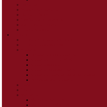
Гостиные
Модульные гостиные
Витрина буфет
Тумбы под аппаратуру
Журнальные столы
Столы Книжки
Спальня
Спальни (Готовые решения)
Спальни по элементам
Кровати
Основания для кроватей
Кровать ЛДСП и МДФ
Кровать массив
Кровать Экокожа, ткань
Кровати с подъемным механизмом
Встраиваемые кровати
Софа
Тахта
Матрацы
Матрацы Natura Vera
Матрацы ORMATEK