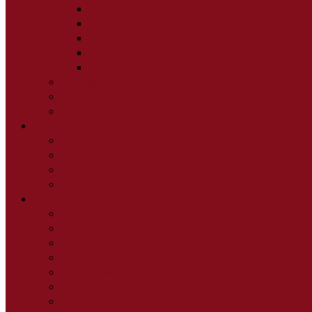
Матрацы детские
Матрацы Family
Матрацы Бремен
Матрацы Аскона
Наматрасники
Комоды
Тумбы прикроватные
Стол туалетный
Детская
Детские диваны
Детские кровати
Детские модульные системы
Кровати 2-х ярусные
Кабинет
Полка навесная
Домашний офис
тумбы для офиса
Компьютерные столы
Письменные столы
Кресла компьютерные
Секретер