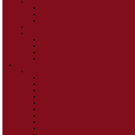
Стулья
Стулья с поворотным механизмом
Стулья на металлокаркасе
Стулья деревянные
Барные и полубарные стулья
Столы
Столы ЛДСП
Столы МДФ/ Пластик
Столы Стекло/Фотопечать
Столы Массив
Гостиная
Мягкая мебель
Кресло для отдыха
Кресло-кровать
Диваны угловые
Диваны книжки
Диваны раскладные
Евро-книжки
Диваны выкатные
Диваны металлический каркас
Диваны нераскладные
Банкетки