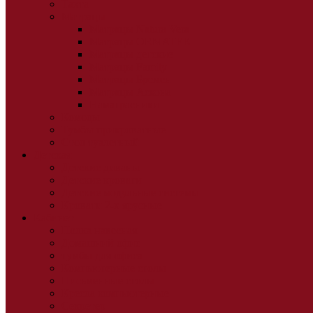
Тахта
Матрацы
Матрацы Natura Vera
Матрацы ORMATEK
Матрацы детские
Матрацы Family
Матрацы Бремен
Матрацы Аскона
Наматрасники
Комоды
Тумбы прикроватные
Стол туалетный
Детская
Детские диваны
Детские кровати
Детские модульные системы
Кровати 2-х ярусные
Кабинет
Полка навесная
Домашний офис
тумбы для офиса
Компьютерные столы
Письменные столы
Кресла компьютерные
Секретер