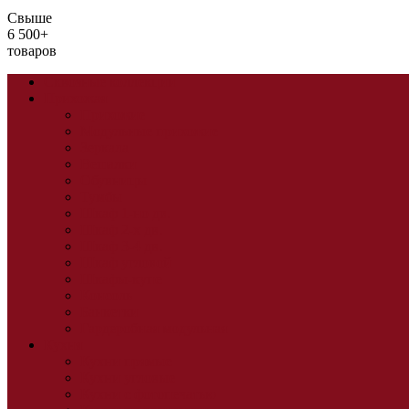
Свыше
6 500+
товаров
Сквозные коллекции
Прихожая
Прихожие
Модульные прихожие
Зеркала
Вешалки
Обувницы
Тумбы
Шкаф 1-но дв.
Шкаф 2-х дв.
Шкаф 3-4 дв.
Шкаф угловой
Шкафы-купе
Консоль
Банкетки
Гардеробная модульная
Кухня
Кухни прямые
Кухни угловые
Кухни с фотопечатью