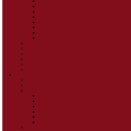
Диваны угловые
Диваны книжки
Диваны раскладные
Евро-книжки
Диваны выкатные
Диваны металлический каркас
Диваны нераскладные
Банкетки
Гостиные
Модульные гостиные
Витрина буфет
Тумбы под аппаратуру
Журнальные столы
Столы Книжки
Спальня
Спальни (Готовые решения)
Спальни по элементам
Кровати
Основания для кроватей
Кровать ЛДСП и МДФ
Кровать массив
Кровать Экокожа, ткань
Кровати с подъемным механизмом
Встраиваемые кровати
Софа