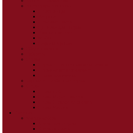
Кухни по элементам
Аксессуары для кухни
Столешницы
Витражи
Стеновые панели
Сушилки для посуды
Планки плинтус
Мойки
Сифоны Крепеж
Обеденная зона
Табуреты
Стулья
Стулья с поворотным механизмом
Стулья на металлокаркасе
Стулья деревянные
Барные и полубарные стулья
Столы
Столы ЛДСП
Столы МДФ/ Пластик
Столы Стекло/Фотопечать
Столы Массив
Гостиная
Мягкая мебель
Кресло для отдыха
Кресло-кровать