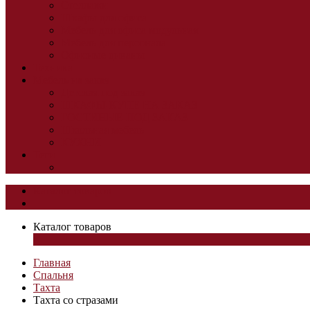
Стеллажи
Шкафы для офиса
Мебель для офиса модульная
Мебель для персонала
Офисные диваны
Техника
Мебель на заказ
Детская под заказ
ШКАФЫ-КУПЕ НА ЗАКАЗ
ГОСТИНЫЕ ПОД ЗАКАЗ
Школьная мебель
КУХНИ
Теги
Каталог товаров
Каталог товаров
×
Главная
Спальня
Тахта
Тахта со стразами