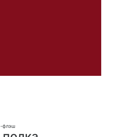
1-флэш
 полка