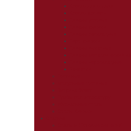
Кресло для отдыха
Кресло-кровать
Диваны угловые
Диваны книжки
Диваны раскладные
Евро-книжки
Диваны выкатные
Диваны металлический к
Диваны нераскладные
Банкетки
Гостиные
Модульные гостиные
Витрина буфет
Тумбы под аппаратуру
Журнальные столы
Столы Книжки
Спальня
Спальни (Готовые решения)