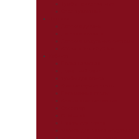
Тумбы прикроватные
Стол туалетный
Детская
Детские диваны
Детские кровати
Детские модульные системы
Кровати 2-х ярусные
Кабинет
Полка навесная
Домашний офис
тумбы для офиса
Компьютерные столы
Письменные столы
Кресла компьютерные
Секретер
Стеллажи
Шкафы для офиса
Мебель для офиса модульная
Мебель для персонала