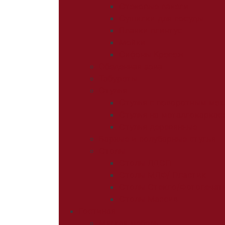
Стеновые панели
Сушилки для посуды
Планки плинтус
Мойки
Сифоны Крепеж
Обеденная зона
Табуреты
Стулья
Стулья с поворотным ме
Стулья на металлокаркас
Стулья деревянные
Барные и полубарные стулья
Столы
Столы ЛДСП
Столы МДФ/ Пластик
Столы Стекло/Фотопечат
Столы Массив
Гостиная
Мягкая мебель