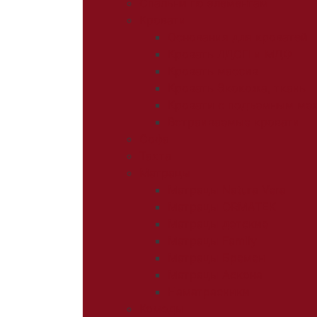
Спальни по элементам
Кровати
Основания для кроватей
Кровать ЛДСП и МДФ
Кровать массив
Кровать Экокожа, ткань
Кровати с подъемным ме
Встраиваемые кровати
Софа
Тахта
Матрацы
Матрацы Natura Vera
Матрацы ORMATEK
Матрацы детские
Матрацы Family
Матрацы Бремен
Матрацы Аскона
Наматрасники
Комоды