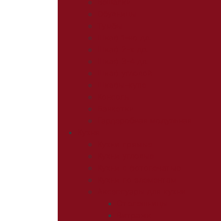
Вешалки
Обувницы
Тумбы
Шкаф 1-но дв.
Шкаф 2-х дв.
Шкаф 3-4 дв.
Шкаф угловой
Шкафы-купе
Консоль
Банкетки
Гардеробная модульная
Кухня
Кухни прямые
Кухни угловые
Кухни с фотопечатью
Кухни по элементам
Аксессуары для кухни
Столешницы
Витражи