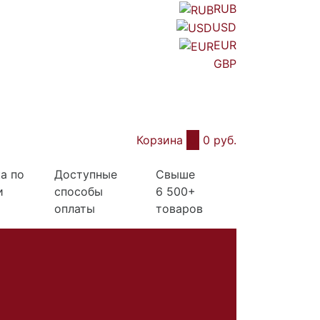
RUB
USD
EUR
GBP
Корзина
0
0 руб.
а по
Доступные
Свыше
и
способы
6 500+
оплаты
товаров