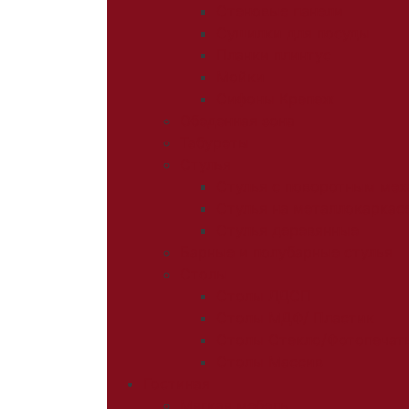
Стеновые панели
Сушилки для посуды
Планки плинтус
Мойки
Сифоны Крепеж
Обеденная зона
Табуреты
Стулья
Стулья с поворотным ме
Стулья на металлокаркас
Стулья деревянные
Барные и полубарные стулья
Столы
Столы ЛДСП
Столы МДФ/ Пластик
Столы Стекло/Фотопечат
Столы Массив
Гостиная
Мягкая мебель