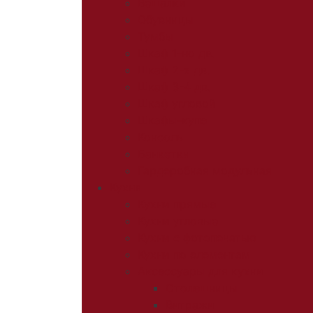
Вешалки
Обувницы
Тумбы
Шкаф 1-но дв.
Шкаф 2-х дв.
Шкаф 3-4 дв.
Шкаф угловой
Шкафы-купе
Консоль
Банкетки
Гардеробная модульная
Кухня
Кухни прямые
Кухни угловые
Кухни с фотопечатью
Кухни по элементам
Аксессуары для кухни
Столешницы
Витражи