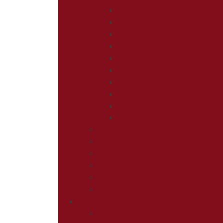
Кресло для отдыха
Кресло-кровать
Диваны угловые
Диваны книжки
Диваны раскладные
Евро-книжки
Диваны выкатные
Диваны металлический к
Диваны нераскладные
Банкетки
Гостиные
Модульные гостиные
Витрина буфет
Тумбы под аппаратуру
Журнальные столы
Столы Книжки
Спальня
Спальни (Готовые решения)