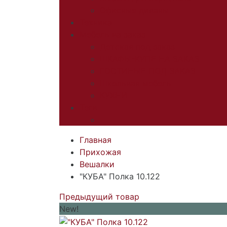
Офисные диваны
Техника
Мебель на заказ
Детская под заказ
ШКАФЫ-КУПЕ НА ЗАКАЗ
ГОСТИНЫЕ ПОД ЗАКАЗ
Школьная мебель
КУХНИ
Теги
Главная
Прихожая
Вешалки
"КУБА" Полка 10.122
Предыдущий товар
New!