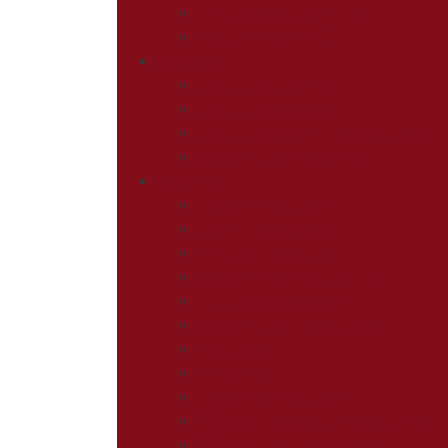
Тумбы прикроватные
Стол туалетный
Детская
Детские диваны
Детские кровати
Детские модульные системы
Кровати 2-х ярусные
Кабинет
Полка навесная
Домашний офис
тумбы для офиса
Компьютерные столы
Письменные столы
Кресла компьютерные
Секретер
Стеллажи
Шкафы для офиса
Мебель для офиса модульная
Мебель для персонала