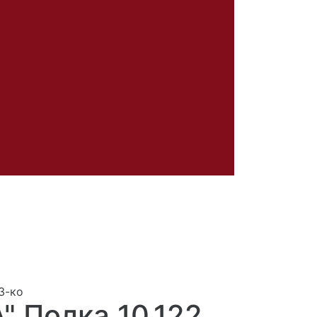
3-ко
" Полка 10.122