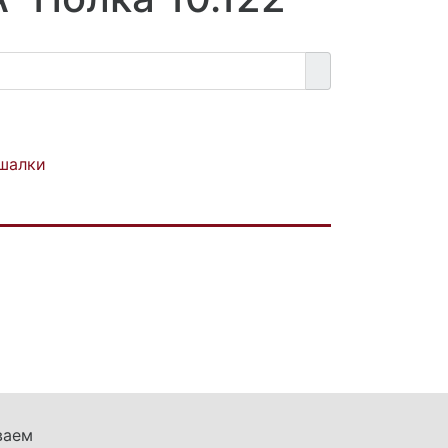
шалки
ваем