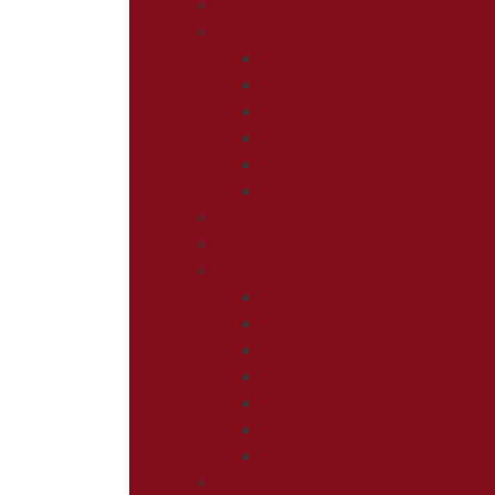
Спальни по элементам
Кровати
Основания для кроватей
Кровать ЛДСП и МДФ
Кровать массив
Кровать Экокожа, ткань
Кровати с подъемным ме
Встраиваемые кровати
Софа
Тахта
Матрацы
Матрацы Natura Vera
Матрацы ORMATEK
Матрацы детские
Матрацы Family
Матрацы Бремен
Матрацы Аскона
Наматрасники
Комоды