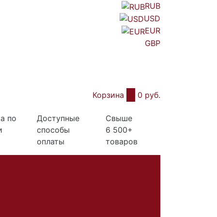
RUB
USD
EUR
GBP
Корзина
0
0 руб.
а по
Доступные
Свыше
и
способы
6 500+
оплаты
товаров