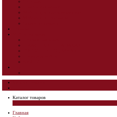
Стеллажи
Шкафы для офиса
Мебель для офиса модульная
Мебель для персонала
Офисные диваны
Техника
Мебель на заказ
Детская под заказ
ШКАФЫ-КУПЕ НА ЗАКАЗ
ГОСТИНЫЕ ПОД ЗАКАЗ
Школьная мебель
КУХНИ
Теги
Каталог товаров
Каталог товаров
×
Главная