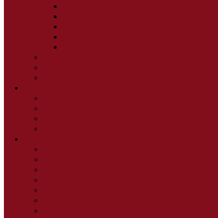
Матрацы детские
Матрацы Family
Матрацы Бремен
Матрацы Аскона
Наматрасники
Комоды
Тумбы прикроватные
Стол туалетный
Детская
Детские диваны
Детские кровати
Детские модульные системы
Кровати 2-х ярусные
Кабинет
Полка навесная
Домашний офис
тумбы для офиса
Компьютерные столы
Письменные столы
Кресла компьютерные
Секретер