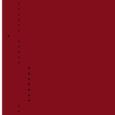
Шкаф 3-4 дв.
Шкаф угловой
Шкафы-купе
Консоль
Банкетки
Гардеробная модульная
Кухня
Кухни прямые
Кухни угловые
Кухни с фотопечатью
Кухни по элементам
Аксессуары для кухни
Столешницы
Витражи
Стеновые панели
Сушилки для посуды
Планки плинтус
Мойки
Сифоны Крепеж
Обеденная зона
Табуреты