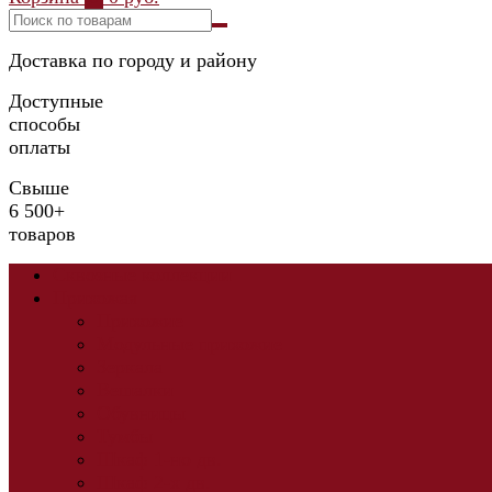
Доставка по городу и району
Доступные
способы
оплаты
Свыше
6 500+
товаров
Сквозные коллекции
Прихожая
Прихожие
Модульные прихожие
Зеркала
Вешалки
Обувницы
Тумбы
Шкаф 1-но дв.
Шкаф 2-х дв.