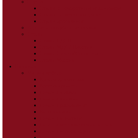
Стулья
Стулья с поворотным механизмом
Стулья на металлокаркасе
Стулья деревянные
Барные и полубарные стулья
Столы
Столы ЛДСП
Столы МДФ/ Пластик
Столы Стекло/Фотопечать
Столы Массив
Гостиная
Мягкая мебель
Кресло для отдыха
Кресло-кровать
Диваны угловые
Диваны книжки
Диваны раскладные
Евро-книжки
Диваны выкатные
Диваны металлический каркас
Диваны нераскладные
Банкетки