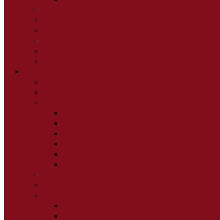
Гостиные
Модульные гостиные
Витрина буфет
Тумбы под аппаратуру
Журнальные столы
Столы Книжки
Спальня
Спальни (Готовые решения)
Спальни по элементам
Кровати
Основания для кроватей
Кровать ЛДСП и МДФ
Кровать массив
Кровать Экокожа, ткань
Кровати с подъемным механизмом
Встраиваемые кровати
Софа
Тахта
Матрацы
Матрацы Natura Vera
Матрацы ORMATEK