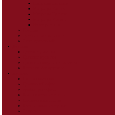
Матрацы детские
Матрацы Family
Матрацы Бремен
Матрацы Аскона
Наматрасники
Комоды
Тумбы прикроватные
Стол туалетный
Детская
Детские диваны
Детские кровати
Детские модульные системы
Кровати 2-х ярусные
Кабинет
Полка навесная
Домашний офис
тумбы для офиса
Компьютерные столы
Письменные столы
Кресла компьютерные
Секретер