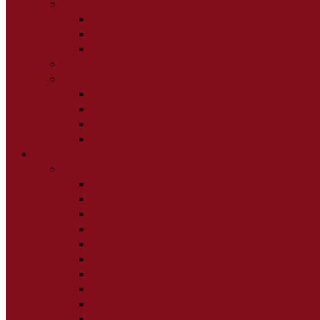
Стулья
Стулья с поворотным механизмом
Стулья на металлокаркасе
Стулья деревянные
Барные и полубарные стулья
Столы
Столы ЛДСП
Столы МДФ/ Пластик
Столы Стекло/Фотопечать
Столы Массив
Гостиная
Мягкая мебель
Кресло для отдыха
Кресло-кровать
Диваны угловые
Диваны книжки
Диваны раскладные
Евро-книжки
Диваны выкатные
Диваны металлический каркас
Диваны нераскладные
Банкетки