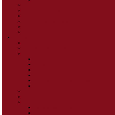
Гостиные
Модульные гостиные
Витрина буфет
Тумбы под аппаратуру
Журнальные столы
Столы Книжки
Спальня
Спальни (Готовые решения)
Спальни по элементам
Кровати
Основания для кроватей
Кровать ЛДСП и МДФ
Кровать массив
Кровать Экокожа, ткань
Кровати с подъемным механизмом
Встраиваемые кровати
Софа
Тахта
Матрацы
Матрацы Natura Vera
Матрацы ORMATEK