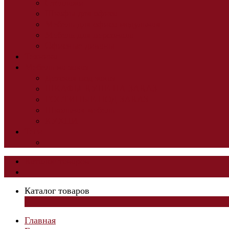
Стеллажи
Шкафы для офиса
Мебель для офиса модульная
Мебель для персонала
Офисные диваны
Техника
Мебель на заказ
Детская под заказ
ШКАФЫ-КУПЕ НА ЗАКАЗ
ГОСТИНЫЕ ПОД ЗАКАЗ
Школьная мебель
КУХНИ
Теги
Каталог товаров
Каталог товаров
×
Главная