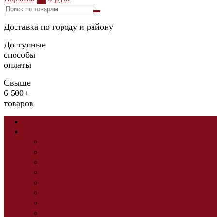
Доставка по городу и району
Доступные
способы
оплаты
Свыше
6 500+
товаров
Сквозные коллекции
Прихожая
Прихожие
Модульные прихожие
Зеркала
Вешалки
Обувницы
Тумбы
Шкаф 1-но дв.
Шкаф 2-х дв.