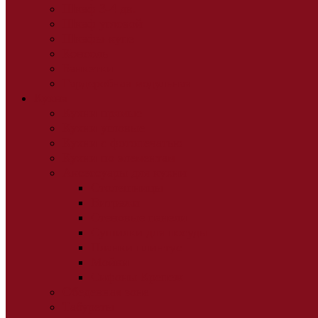
Шкаф 3-4 дв.
Шкаф угловой
Шкафы-купе
Консоль
Банкетки
Гардеробная модульная
Кухня
Кухни прямые
Кухни угловые
Кухни с фотопечатью
Кухни по элементам
Аксессуары для кухни
Столешницы
Витражи
Стеновые панели
Сушилки для посуды
Планки плинтус
Мойки
Сифоны Крепеж
Обеденная зона
Табуреты